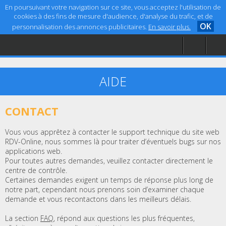
En poursuivant votre navigation sur ce site, vous acceptez l'utilisation de
cookies à des fins de mesure d'audience, d'analyse du trafic, et de
OK
personnalisation des annonces publicitaires.
En savoir plus.
Accueil
Aide
Mentions légales
AIDE
CONTACT
Vous vous apprêtez à contacter le support technique du site web
RDV-Online, nous sommes là pour traiter d’éventuels bugs sur nos
applications web.
Pour toutes autres demandes, veuillez contacter directement le
centre de contrôle.
Certaines demandes exigent un temps de réponse plus long de
notre part, cependant nous prenons soin d’examiner chaque
demande et vous recontactons dans les meilleurs délais.
La section
FAQ
, répond aux questions les plus fréquentes,